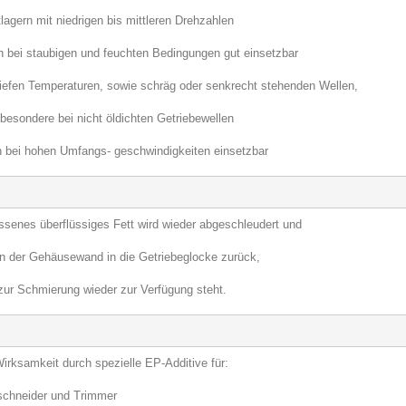
tlagern mit niedrigen bis mittleren Drehzahlen
 bei staubigen und feuchten Bedingungen gut einsetzbar
tiefen Temperaturen, sowie schräg oder senkrecht stehenden Wellen,
ondere bei nicht öldichten Getriebewellen
 bei hohen Umfangs- geschwindigkeiten einsetzbar
issenes überflüssiges Fett wird wieder abgeschleudert und
 an der Gehäusewand in die Getriebeglocke zurück,
zur Schmierung wieder zur Verfügung steht.
irksamkeit durch spezielle EP-Additive für:
schneider und Trimmer