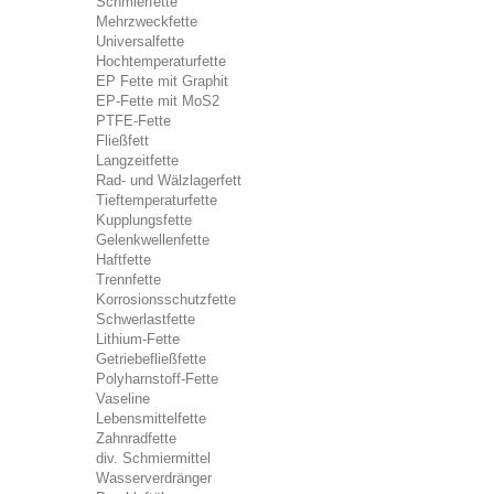
Schmierfette
Mehrzweckfette
Universalfette
Hochtemperaturfette
EP Fette mit Graphit
EP-Fette mit MoS2
PTFE-Fette
Fließfett
Langzeitfette
Rad- und Wälzlagerfett
Tieftemperaturfette
Kupplungsfette
Gelenkwellenfette
Haftfette
Trennfette
Korrosionsschutzfette
Schwerlastfette
Lithium-Fette
Getriebefließfette
Polyharnstoff-Fette
Vaseline
Lebensmittelfette
Zahnradfette
div. Schmiermittel
Wasserverdränger