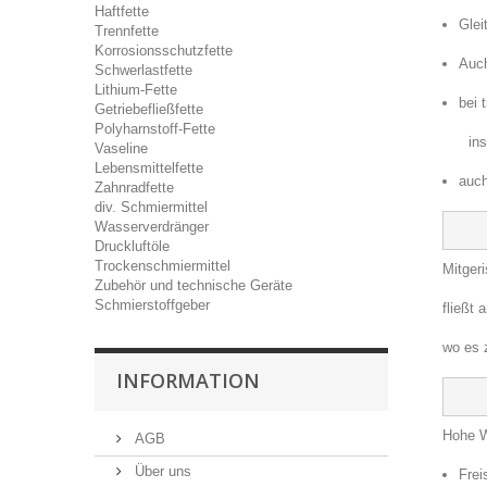
Haftfette
Glei
Trennfette
Korrosionsschutzfette
Auch
Schwerlastfette
Lithium-Fette
bei 
Getriebefließfette
Polyharnstoff-Fette
insbes
Vaseline
Lebensmittelfette
auch
Zahnradfette
div. Schmiermittel
Wasserverdränger
Druckluftöle
Trockenschmiermittel
Mitger
Zubehör und technische Geräte
Schmierstoffgeber
fließt
wo es 
INFORMATION
Hohe W
AGB
Über uns
Frei