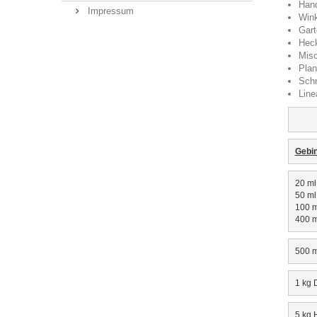
Han
Impressum
Wink
Gart
Hec
Misc
Plan
Sch
Line
Gebi
20 ml
50 ml
100 m
400 m
500 m
1 kg 
5 kg 