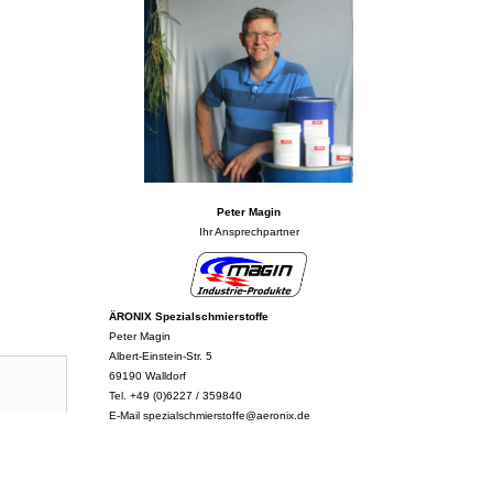
Peter Magin
Ihr Ansprechpartner
ÄRONIX Spezialschmierstoffe
Peter Magin
Albert-Einstein-Str. 5
69190 Walldorf
Tel. +49 (0)6227 / 359840
E-Mail spezialschmierstoffe@aeronix.de