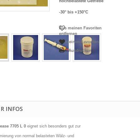
hochbelastete Getriebe
-30° bis +150°C
Aus meinen Favoriten
entfernen
Zu meinen Favoriten
Ausdrucken
R INFOS
rease 7705 L 0
eignet sich besonders gut zur
ierung von normal belasteten Wälz- und