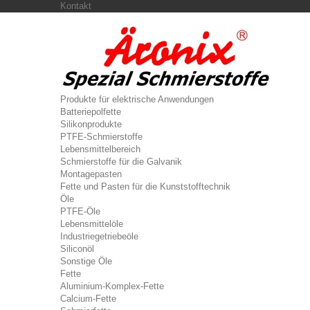
Kontakt
Produkte für elektrische Anwendungen
Batteriepolfette
Silikonprodukte
PTFE-Schmierstoffe
Lebensmittelbereich
Schmierstoffe für die Galvanik
Montagepasten
Fette und Pasten für die Kunststofftechnik
Öle
PTFE-Öle
Lebensmittelöle
Industriegetriebeöle
Siliconöl
Sonstige Öle
Fette
Aluminium-Komplex-Fette
Calcium-Fette