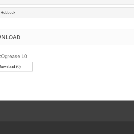
g Hobbock
WNLOAD
ROgrease L0
ownload (0)