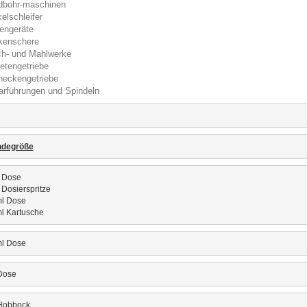
dbohr-maschinen
elschleifer
engeräte
kenschere
h- und Mahlwerke
etengetriebe
neckengetriebe
arführungen und Spindeln
ndegröße
 Dose
 Dosierspritze
l Dose
l Kartusche
l Dose
Dose
Hobbock