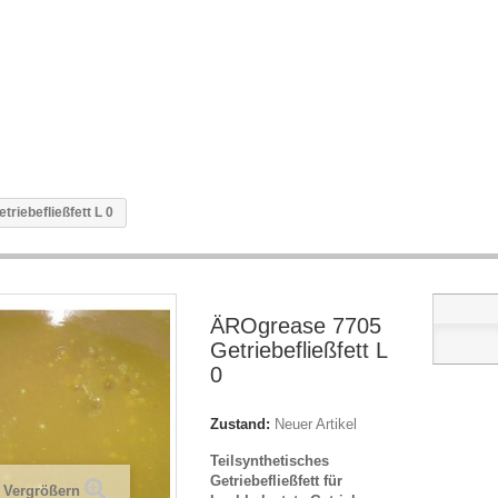
riebefließfett L 0
ÄROgrease 7705
Getriebefließfett L
0
Zustand:
Neuer Artikel
Teilsynthetisches
Getriebefließfett für
Vergrößern