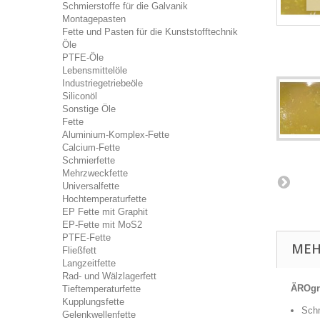
Schmierstoffe für die Galvanik
Montagepasten
Fette und Pasten für die Kunststofftechnik
Öle
PTFE-Öle
Lebensmittelöle
Industriegetriebeöle
Siliconöl
Sonstige Öle
Fette
Aluminium-Komplex-Fette
Calcium-Fette
Schmierfette
Mehrzweckfette
Universalfette
Hochtemperaturfette
EP Fette mit Graphit
EP-Fette mit MoS2
PTFE-Fette
MEH
Fließfett
Langzeitfette
Rad- und Wälzlagerfett
ÄR
O
g
Tieftemperaturfette
Kupplungsfette
Schm
Gelenkwellenfette