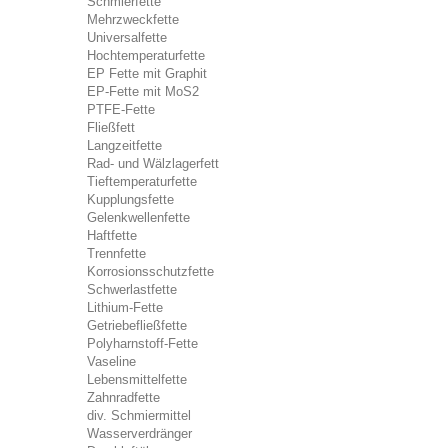
Schmierfette
Mehrzweckfette
Universalfette
Hochtemperaturfette
EP Fette mit Graphit
EP-Fette mit MoS2
PTFE-Fette
Fließfett
Langzeitfette
Rad- und Wälzlagerfett
Tieftemperaturfette
Kupplungsfette
Gelenkwellenfette
Haftfette
Trennfette
Korrosionsschutzfette
Schwerlastfette
Lithium-Fette
Getriebefließfette
Polyharnstoff-Fette
Vaseline
Lebensmittelfette
Zahnradfette
div. Schmiermittel
Wasserverdränger