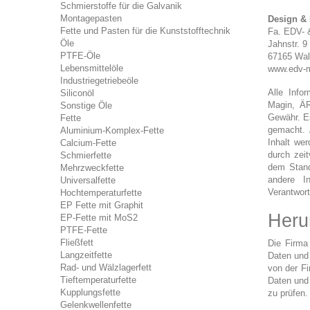
Schmierstoffe für die Galvanik
Montagepasten
Design & 
Fette und Pasten für die Kunststofftechnik
Fa. EDV- 
Öle
Jahnstr. 9
PTFE-Öle
67165 Wa
Lebensmittelöle
www.edv-m
Industriegetriebeöle
Alle Info
Siliconöl
Magin, ÄR
Sonstige Öle
Gewähr. E
Fette
gemacht. 
Aluminium-Komplex-Fette
Inhalt wer
Calcium-Fette
durch zeit
Schmierfette
dem Stand
Mehrzweckfette
andere In
Universalfette
Verantwort
Hochtemperaturfette
EP Fette mit Graphit
Heru
EP-Fette mit MoS2
PTFE-Fette
Fließfett
Die Firma
Langzeitfette
Daten und 
Rad- und Wälzlagerfett
von der Fi
Tieftemperaturfette
Daten und 
Kupplungsfette
zu prüfen.
Gelenkwellenfette