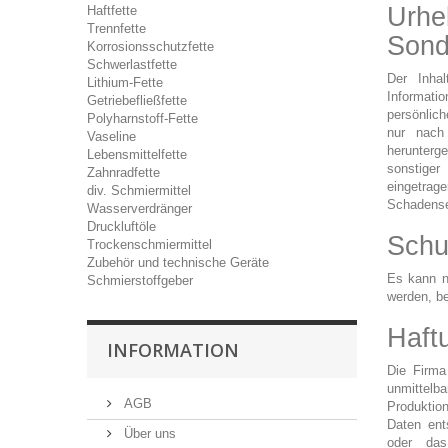
Urhe
Haftfette
Trennfette
Sond
Korrosionsschutzfette
Schwerlastfette
Der Inhal
Lithium-Fette
Informati
Getriebefließfette
persönlic
Polyharnstoff-Fette
nur nach
Vaseline
herunterge
Lebensmittelfette
sonstiger
Zahnradfette
eingetra
div. Schmiermittel
Schadense
Wasserverdränger
Druckluftöle
Schu
Trockenschmiermittel
Zubehör und technische Geräte
Es kann ni
Schmierstoffgeber
werden, be
Haft
INFORMATION
Die Firma
unmittelb
AGB
Produktio
Daten ent
Über uns
oder das