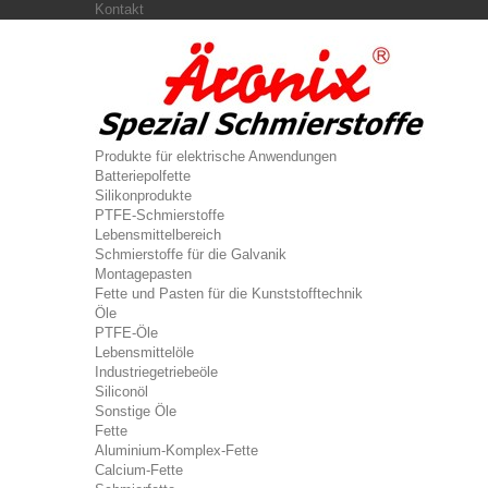
Kontakt
Produkte für elektrische Anwendungen
Batteriepolfette
Silikonprodukte
PTFE-Schmierstoffe
Lebensmittelbereich
Schmierstoffe für die Galvanik
Montagepasten
Fette und Pasten für die Kunststofftechnik
Öle
PTFE-Öle
Lebensmittelöle
Industriegetriebeöle
Siliconöl
Sonstige Öle
Fette
Aluminium-Komplex-Fette
Calcium-Fette