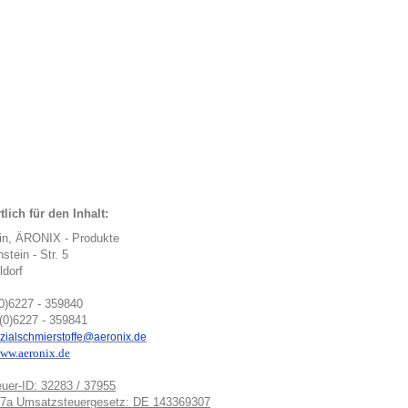
lich für den Inhalt:
in, ÄRONIX - Produkte
nstein - Str. 5
ldorf
(0)6227 - 359840
(0)6227 - 359841
zialschmierstoffe@aeronix.de
ww.aeronix.de
uer-ID: 32283 / 37955
7a Umsatzsteuergesetz: DE 143369307