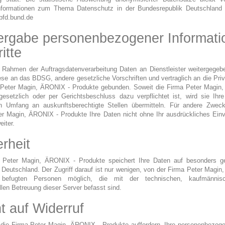
nformationen zum Thema Datenschutz in der Bundesrepublik Deutschland 
bfd.bund.de
ergabe personenbezogener Informati
itte
m Rahmen der Auftragsdatenverarbeitung Daten an Dienstleister weitergegeb
ese an das BDSG, andere gesetzliche Vorschriften und vertraglich an die Pri
 Peter Magin, ÄRONIX - Produkte gebunden. Soweit die Firma Peter Magin
gesetzlich oder per Gerichtsbeschluss dazu verpflichtet ist, wird sie Ihr
en Umfang an auskunftsberechtigte Stellen übermitteln. Für andere Zweck
er Magin, ÄRONIX - Produkte Ihre Daten nicht ohne Ihr ausdrückliches Einv
eiter.
rheit
 Peter Magin, ÄRONIX - Produkte speichert Ihre Daten auf besonders g
 Deutschland. Der Zugriff darauf ist nur wenigen, von der Firma Peter Magi
 befugten Personen möglich, die mit der technischen, kaufmännis
llen Betreuung dieser Server befasst sind.
t auf Widerruf
die Firma Peter Magin, ÄRONIX - Produkte auffordern, Ihre personenbezog