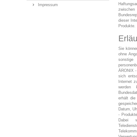
Haftungsa
Impressum
zwischen
Bundesrep
dieser Int
Produkte.
Erlä
Sie können
ohne Anga
sonstige
personenb
ÄRONIX - 
sich ents
Internet 
werden 
Bundesdat
erhält di
gespeiche
Datum, Uh
- Produkt
Dabei w
Teledie
Telekomm
Verwertun