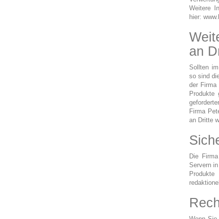
Weitere I
hier: www.
Weit
an Dr
Sollten i
so sind di
der Firma
Produkte 
gefordert
Firma Pet
an Dritte w
Siche
Die Firma
Servern in
Produkte
redaktione
Rech
Wenn Sie 