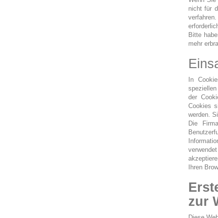
nicht für
verfahren
erforderl
Bitte habe
mehr erbr
Eins
In Cookie
speziellen
der Cooki
Cookies s
werden. Si
Die Firm
Benutzerfu
Informatio
verwendet
akzeptier
Ihren Brow
Erst
zur 
Diese Webs