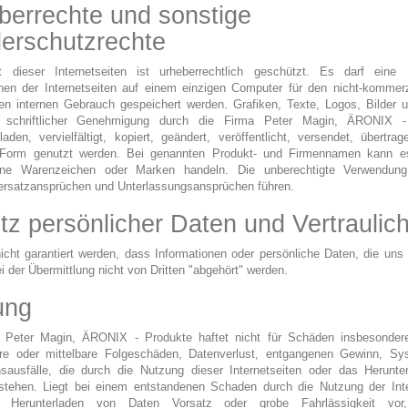
berrechte und sonstige
erschutzrechte
t dieser Internetseiten ist urheberrechtlich geschützt. Es darf eine
onen der Internetseiten auf einem einzigen Computer für den nicht-kommerz
hen internen Gebrauch gespeichert werden. Grafiken, Texte, Logos, Bilder u
 schriftlicher Genehmigung durch die Firma Peter Magin, ÄRONIX -
laden, vervielfältigt, kopiert, geändert, veröffentlicht, versendet, übertra
 Form genutzt werden. Bei genannten Produkt- und Firmennamen kann 
gene Warenzeichen oder Marken handeln. Die unberechtigte Verwendun
rsatzansprüchen und Unterlassungsansprüchen führen.
tz persönlicher Daten und Vertraulich
cht garantiert werden, dass Informationen oder persönliche Daten, die uns 
i der Übermittlung nicht von Dritten "abgehört" werden.
ung
 Peter Magin, ÄRONIX - Produkte haftet nicht für Schäden insbesondere
are oder mittelbare Folgeschäden, Datenverlust, entgangenen Gewinn, Sy
nsausfälle, die durch die Nutzung dieser Internetseiten oder das Herunte
stehen. Liegt bei einem entstandenen Schaden durch die Nutzung der Inte
 Herunterladen von Daten Vorsatz oder grobe Fahrlässigkeit vor,