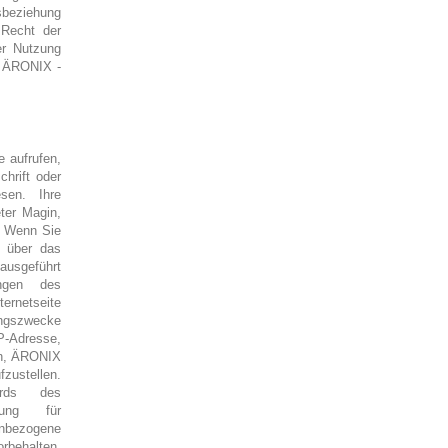
sbeziehung
Recht der
er Nutzung
n, ÄRONIX -
e aufrufen,
hrift oder
sen. Ihre
ter Magin,
. Wenn Sie
n über das
ausgeführt
ngen des
ernetseite
ungszwecke
P-Adresse,
in, ÄRONIX
zustellen.
ards des
nung für
nbezogene
rbehalten.