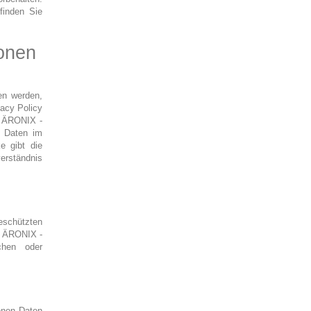
finden Sie
onen
en werden,
vacy Policy
, ÄRONIX -
e Daten im
e gibt die
erständnis
eschützten
n, ÄRONIX -
chen oder
enen Daten