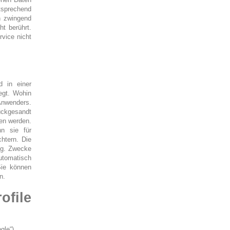
tsprechend
n zwingend
t berührt.
rvice nicht
d in einer
legt. Wohin
Anwenders.
ückgesandt
sen werden.
n sie für
chtern. Die
o.g. Zwecke
utomatisch
Sie können
n.
ofile
gle“).