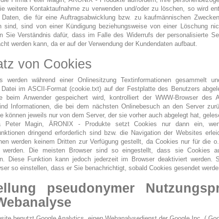
 die weitere Kontaktaufnahme zu verwenden und/oder zu löschen, so wird en
. Daten, die für eine Auftragsabwicklung bzw. zu kaufmännischen Zwecke
ich sind, sind von einer Kündigung beziehungsweise von einer Löschung nich
n Sie Verständnis dafür, dass im Falle des Widerrufs der personalisierte Se
acht werden kann, da er auf der Verwendung der Kundendaten aufbaut.
atz von Cookies
s werden während einer Onlinesitzung Textinformationen gesammelt un
 Datei im ASCII-Format (cookie.txt) auf der Festplatte des Benutzers abge
e beim Anwender gespeichert wird, kontrolliert der WWW-Browser des 
ind Informationen, die bei dem nächsten Onlinebesuch an den Server zur
e können jeweils nur von dem Server, der sie vorher auch abgelegt hat, gele
a Peter Magin, ÄRONIX - Produkte setzt Cookies nur dann ein, wen
nktionen dringend erforderlich sind bzw. die Navigation der Websites erlei
nen werden keinem Dritten zur Verfügung gestellt, da Cookies nur für die 
 werden. Die meisten Browser sind so eingestellt, dass sie Cookies a
en. Diese Funktion kann jedoch jederzeit im Browser deaktiviert werden. 
ser so einstellen, dass er Sie benachrichtigt, sobald Cookies gesendet werde
ellung pseudonymer Nutzungspr
Webanalyse
ite benutzt Google Analytics, einen Webanalysedienst der Google Inc. („Goo