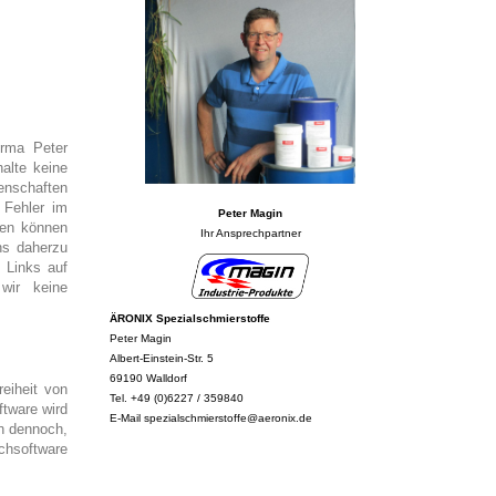
irma Peter
alte keine
enschaften
 Fehler im
Peter Magin
iten können
Ihr Ansprechpartner
uns daherzu
 Links auf
 wir keine
ÄRONIX Spezialschmierstoffe
Peter Magin
Albert-Einstein-Str. 5
69190 Walldorf
eiheit von
Tel. +49 (0)6227 / 359840
ftware wird
E-Mail spezialschmierstoffe@aeronix.de
en dennoch,
uchsoftware