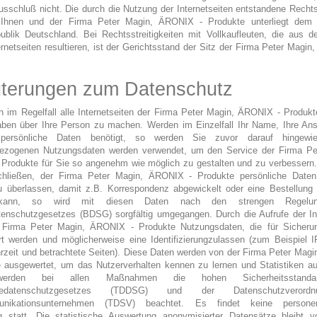
usschluß nicht. Die durch die Nutzung der Internetseiten entstandene Recht
 Ihnen und der Firma Peter Magin, ÄRONIX - Produkte unterliegt dem 
ublik Deutschland. Bei Rechtsstreitigkeiten mit Vollkaufleuten, die aus d
ernetseiten resultieren, ist der Gerichtsstand der Sitz der Firma Peter Magi
uterungen zum Datenschutz
 im Regelfall alle Internetseiten der Firma Peter Magin, ÄRONIX - Produkt
ben über Ihre Person zu machen. Werden im Einzelfall Ihr Name, Ihre Ansc
 persönliche Daten benötigt, so werden Sie zuvor darauf hingewie
ezogenen Nutzungsdaten werden verwendet, um den Service der Firma Pe
Produkte für Sie so angenehm wie möglich zu gestalten und zu verbessern
chließen, der Firma Peter Magin, ÄRONIX - Produkte persönliche Date
zu überlassen, damit z.B. Korrespondenz abgewickelt oder eine Bestellung 
kann, so wird mit diesen Daten nach den strengen Regelu
enschutzgesetzes (BDSG) sorgfältig umgegangen. Durch die Aufrufe der Int
e Firma Peter Magin, ÄRONIX - Produkte Nutzungsdaten, die für Sicher
rt werden und möglicherweise eine Identifizierungzulassen (zum Beispiel I
rzeit und betrachtete Seiten). Diese Daten werden von der Firma Peter Mag
e ausgewertet, um das Nutzerverhalten kennen zu lernen und Statistiken auf
erden bei allen Maßnahmen die hohen Sicherheitsstand
nstedatenschutzgesetzes (TDDSG) und der Datenschutzverord
unikationsunternehmen (TDSV) beachtet. Es findet keine persone
g statt. Die statistische Auswertung anonymisierter Datensätze bleibt vo