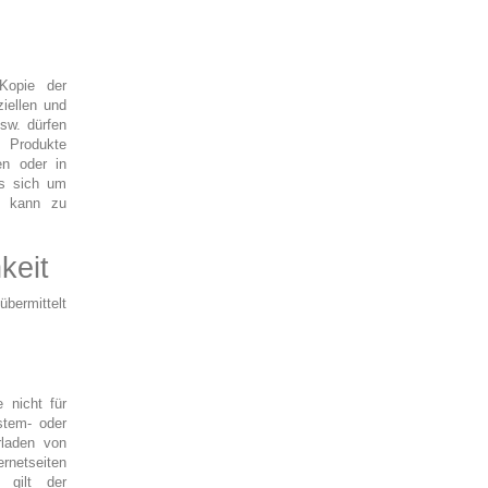
 Kopie der
iellen und
sw. dürfen
 Produkte
gen oder in
es sich um
g kann zu
keit
übermittelt
 nicht für
stem- oder
rladen von
rnetseiten
 gilt der